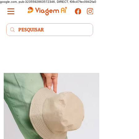
google.com, pub-3235592863572346, DIRECT, f08c47fec0942fa0