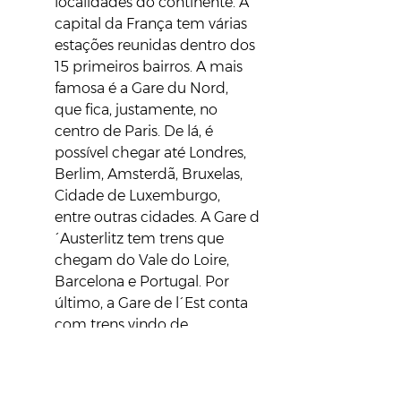
localidades do continente. A 
capital da França tem várias 
estações reunidas dentro dos 
15 primeiros bairros. A mais 
famosa é a Gare du Nord, 
que fica, justamente, no 
centro de Paris. De lá, é 
possível chegar até Londres, 
Berlim, Amsterdã, Bruxelas, 
Cidade de Luxemburgo, 
entre outras cidades. A Gare d
´Austerlitz tem trens que 
chegam do Vale do Loire, 
Barcelona e Portugal. Por 
último, a Gare de l´Est conta 
com trens vindo de 
Champanhe, Alsácia, Lorena, 
Munique e Zurique. Sim, o 
trem é um meio de 