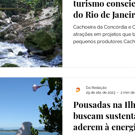
turismo consci
do Rio de Janei
Cachoeira da Concórdia e 
atrações em projetos que 
pequenos produtores Cachoe
Da Redação
29 de abr. de 2023
2 min de 
Pousadas na Il
buscam sustent
aderem à energi