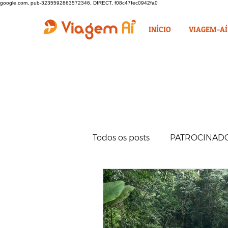
google.com, pub-3235592863572346, DIRECT, f08c47fec0942fa0
INÍCIO
VIAGEM-AÍ
Todos os posts
PATROCINAD
VINHOETC
COMES E BE
NO AR
MINAS GERAIS