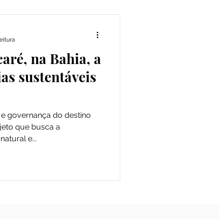
eitura
caré, na Bahia, a
ias sustentáveis
s e governança do destino
ojeto que busca a
atural e...