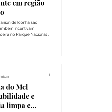
ente em região
ro
Cânion de Iconha são
também incentivam
ira no Parque Nacional...
leitura
ha do Mel
abilidade e
a limpa e