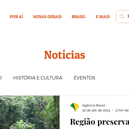
POR AÍ
MINAS GERAIS
BRASIL
E MAIS
Notícias
O
HISTÓRIA E CULTURA
EVENTOS
BES
BRASIL
MUNDO
HOPEDAGENS
Agência Brasil
30 de abr. de 2023
3 min de 
Região preserva
POR AÍ