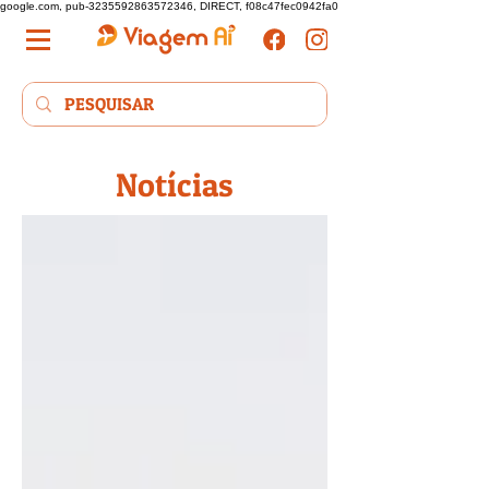
google.com, pub-3235592863572346, DIRECT, f08c47fec0942fa0
Notícias